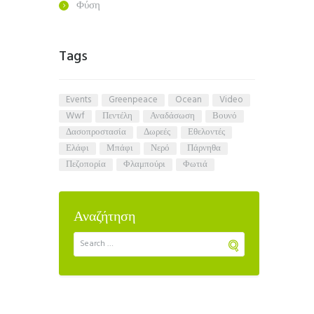
Φύση
Tags
events
greenpeace
ocean
video
wwf
Πεντέλη
αναδάσωση
βουνό
δασοπροστασία
δωρεές
εθελοντές
ελάφι
μπάφι
νερό
πάρνηθα
πεζοπορία
φλαμπούρι
φωτιά
Αναζήτηση