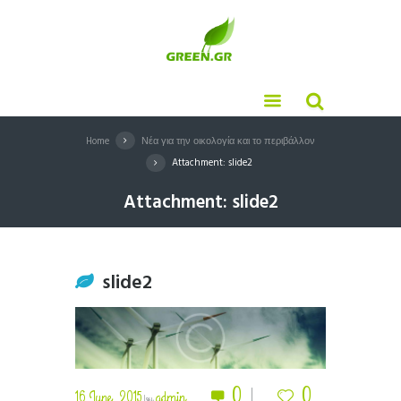
Home
Νέα για την οικολογία και το περιβάλλον
Attachment: slide2
Attachment: slide2
slide2
0
0
16 June, 2015
admin
by