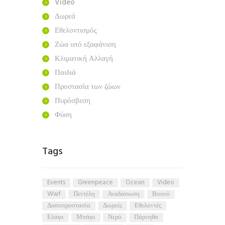
Video
Δωρεά
Εθελοντισμός
Ζώα υπό εξαφάνιση
Κλιματική Αλλαγή
Παιδιά
Προστασία των ζώων
Πυρόσβεση
Φύση
Tags
events
greenpeace
ocean
video
wwf
Πεντέλη
αναδάσωση
βουνό
δασοπροστασία
δωρεές
εθελοντές
ελάφι
μπάφι
νερό
πάρνηθα